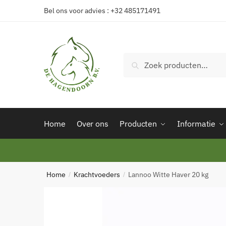
Skip
Skip
Bel ons voor advies : +32 485171491
to
to
navigation
content
Zoeken
Zoeken
naar:
Home
Over ons
Producten
Informatie
Home
Krachtvoeders
Lannoo Witte Haver 20 kg
/
/