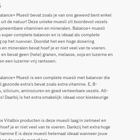
5
Balance+ Muesli
bevat zoals je van ons gewend bent enkel
 uit de natuur! Deze unieke muesli zit boordevol vezels
opneembare vitaminen en mineralen. Balance+ muesli
 super complete balancer en is ideaal als complete
g op het ruwvoer. Doordat het een hoge dosering
 en mineralen bevat hoef je er niet veel van te voeren.
 en bevat geen (hele) granen, melasse, soja en luzerne en
en een luzerne-vrij rantsoen.
Balance+ Muesli is een complete muesli met balancer die
l gezonde extra’s bevat zoals extra vitamine. E, B-
, silicium, aminozuren en goed verteerbare vezels. All-
s! Daarbij is het extra smakelijk: ideaal voor kieskeurige
lle Vitalbix producten is deze muesli laag in zetmeel en
 hoef je er niet veel van te voeren. Dankzij het extra hoge
itamine E is deze muesli helemaal ideaal wanneer jouw