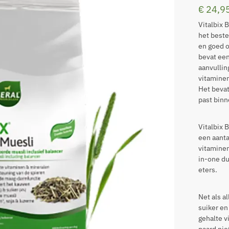
€
24,9
Vitalbix 
het beste
en goed 
bevat een
aanvullin
vitaminen
Het bevat
past binn
Vitalbix 
een aanta
vitaminen
in-one du
eters.
Net als a
suiker en
gehalte v