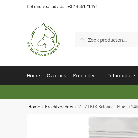
Skip
Skip
Bel ons voor advies : +32 485171491
to
to
navigation
content
Zoeken
Zoeken
naar:
Home
Over ons
Producten
Informatie
Home
Krachtvoeders
VITALBIX Balance+ Muesli 14
/
/