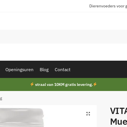
Dierenvoeders voor 
Openingsuren
Blog
Contact
straal van 10KM gratis levering.
kg
VIT
Mue