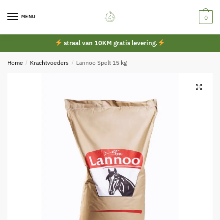
Skip
Skip
to
to
MENU
0
navigation
content
straal van 10KM gratis levering.
Home
/
Krachtvoeders
/
Lannoo Spelt 15 kg