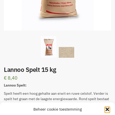
Lannoo Spelt 15 kg
€
8,40
Lannoo Spelt:
Spelt heeft een hoog gehalte aan eiwit en ruwe celstof. Verder is
spelt het graan met de laagste energiewaarde. Rond spelt bestaat
in de paardenwereld een soort ‘mystiek’. Spelt blijkt een bepaald
Beheer cookie toestemming
bestanddeel te hebben dat een soort surplus brengt in het
rantsoen. Dit is echter niet wetenschappelijk bewezen. Het