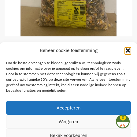
Beheer cookie toestemming
LW Konijnenmix 4kg
Om de beste ervaringen te bieden, gebruiken wij technologieën zoals
€
4,95
cookies om informatie over je apparaat op te slaan en/of te raadplegen.
Konijnenmix met extra Vitamine C
Door in te stemmen met deze technologieën kunnen wij gegevens zoals
surfgedrag of unieke ID's op deze site verwerken. Als je geen toestemming
geeft of uw toestemming intrekt, kan dit een nadelige invloed hebben op
Beschikbaar via nabestelling
bepaalde functies en mogelijkheden.
LW
Toevoegen aan winkelwagen
Konijnenmix
Accepteren
4kg
0
Weigeren
aantal
© Dehagendoorn.com 2025 | Hosting door
Yousurf
Bekijk voorkeuren