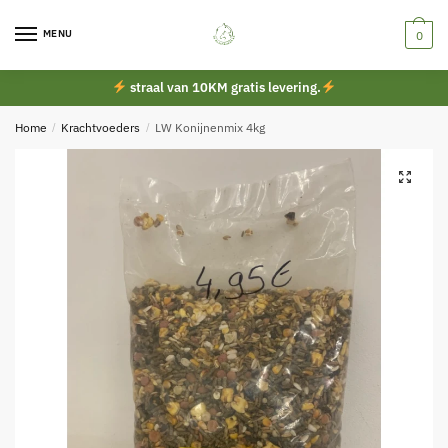
Skip
Skip
to
to
MENU
0
navigation
content
straal van 10KM gratis levering.
Home
/
Krachtvoeders
/
LW Konijnenmix 4kg