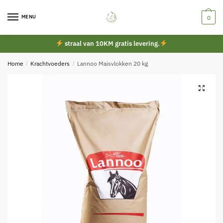
Skip
Skip
to
to
MENU
0
navigation
content
straal van 10KM gratis levering.
Home
/
Krachtvoeders
/
Lannoo Maisvlokken 20 kg