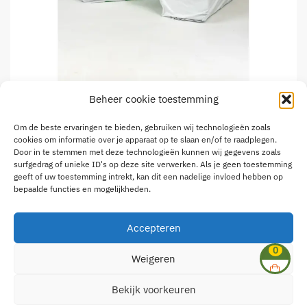
Beheer cookie toestemming
Zongedroogde Luzerne 10kg
Om de beste ervaringen te bieden, gebruiken wij technologieën zoals
cookies om informatie over je apparaat op te slaan en/of te raadplegen.
€
7,90
Door in te stemmen met deze technologieën kunnen wij gegevens zoals
surfgedrag of unieke ID's op deze site verwerken. Als je geen toestemming
geeft of uw toestemming intrekt, kan dit een nadelige invloed hebben op
23 op voorraad
bepaalde functies en mogelijkheden.
Zongedroogde
Toevoegen aan winkelwagen
Luzerne
Accepteren
10kg
0
Weigeren
aantal
© Dehagendoorn.com 2025 | Hosting door
Yousurf
Bekijk voorkeuren
Onderneming: BE0747 522 778