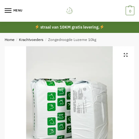
Skip
Skip
to
to
MENU
0
navigation
content
straal van 10KM gratis levering.
Home
/
Krachtvoeders
/
Zongedroogde Luzerne 10kg