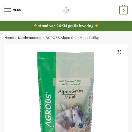
Skip
Skip
to
to
MENU
0
navigation
content
straal van 10KM gratis levering.
Home
/
Krachtvoeders
/
AGROBS Alpen Grün Muesli 15kg