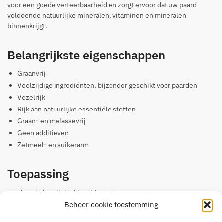
voor een goede verteerbaarheid en zorgt ervoor dat uw paard
voldoende natuurlijke mineralen, vitaminen en mineralen
binnenkrijgt.
Belangrijkste eigenschappen
Graanvrij
Veelzijdige ingrediënten, bijzonder geschikt voor paarden
Vezelrijk
Rijk aan natuurlijke essentiële stoffen
Graan- en melassevrij
Geen additieven
Zetmeel- en suikerarm
Toepassing
als enig kwalitatief krachtvoeder
Beheer cookie toestemming
of als extra aanvulling bij het krachtvoeder
voor meer structuur in het voeder