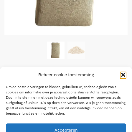
Vlas 20kg
Beheer cookie toestemming
€
6,95
Om de beste ervaringen te bieden, gebruiken wij technologieën zoals
Vlas heeft een hoog absorptievermogen en is veerkrachtig.
cookies om informatie over je apparaat op te slaan en/of te raadplegen.
Precies wat uw paard nodig heeft in de stal.
Door in te stemmen met deze technologieën kunnen wij gegevens zoals
surfgedrag of unieke ID's op deze site verwerken. Als je geen toestemming
Bij aankoop van het gehele palette (30stuks) de prijs is €7.90 per
geeft of uw toestemming intrekt, kan dit een nadelige invloed hebben op
stuk.
bepaalde functies en mogelijkheden.
Vlas
Toevoegen aan winkelwagen
20kg
Accepteren