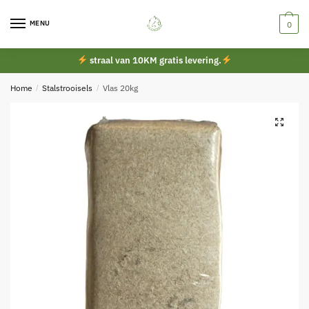
Skip
Skip
to
to
MENU
0
navigation
content
straal van 10KM gratis levering.
Home
/
Stalstrooisels
/
Vlas 20kg