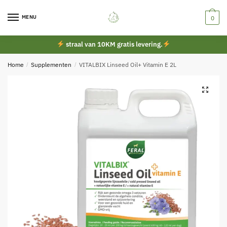
Skip
Skip
to
to
MENU
0
navigation
content
straal van 10KM gratis levering.
Home
/
Supplementen
/
VITALBIX Linseed Oil+ Vitamin E 2L