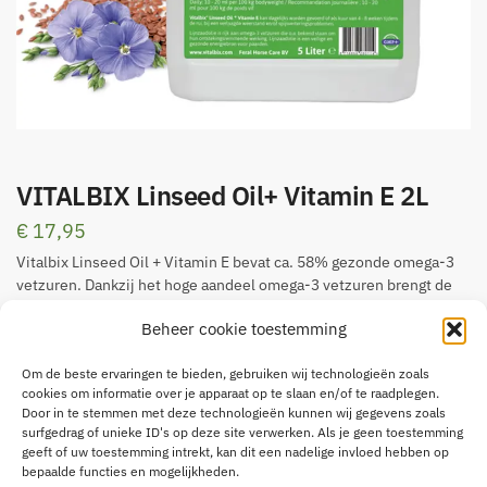
VITALBIX Linseed Oil+ Vitamin E 2L
€
17,95
Vitalbix Linseed Oil + Vitamin E bevat ca. 58% gezonde omega-3
vetzuren. Dankzij het hoge aandeel omega-3 vetzuren brengt de
olie de omega verhouding in het rantsoen in balans. De olie zorgt
Beheer cookie toestemming
ervoor dat de natuurlijke vitamine E optimaal door het lichaam
wordt opgenomen. De vitamine E zorgt ervoor dat de kwaliteit van
Om de beste ervaringen te bieden, gebruiken wij technologieën zoals
de lijnzaadolie optimaal behouden blijft.
cookies om informatie over je apparaat op te slaan en/of te raadplegen.
Bevat 2l!
Door in te stemmen met deze technologieën kunnen wij gegevens zoals
surfgedrag of unieke ID's op deze site verwerken. Als je geen toestemming
geeft of uw toestemming intrekt, kan dit een nadelige invloed hebben op
3 op voorraad
bepaalde functies en mogelijkheden.