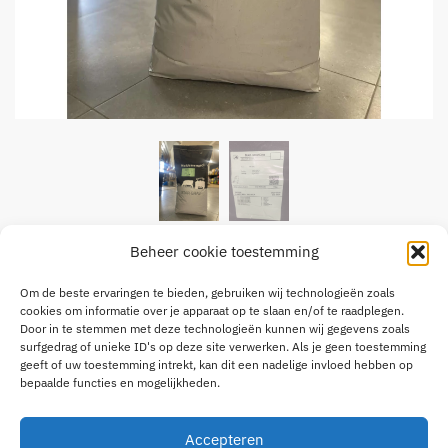
Beheer cookie toestemming
STAR-GRAS Weidemengsel 1kg
Om de beste ervaringen te bieden, gebruiken wij technologieën zoals
€
8,00
cookies om informatie over je apparaat op te slaan en/of te raadplegen.
15kg = 120€
Door in te stemmen met deze technologieën kunnen wij gegevens zoals
surfgedrag of unieke ID's op deze site verwerken. Als je geen toestemming
geeft of uw toestemming intrekt, kan dit een nadelige invloed hebben op
Beschikbaar via nabestelling
bepaalde functies en mogelijkheden.
STAR-
Toevoegen aan winkelwagen
GRAS
Accepteren