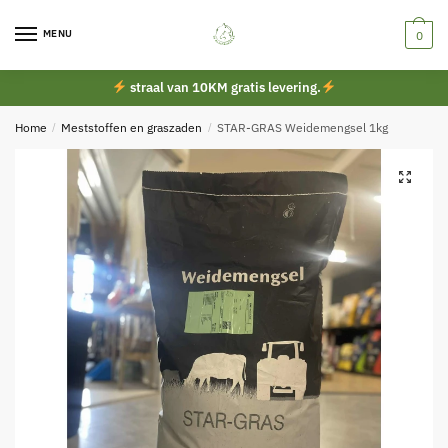
Skip
Skip
to
to
MENU
0
navigation
content
straal van 10KM gratis levering.
Home
/
Meststoffen en graszaden
/
STAR-GRAS Weidemengsel 1kg