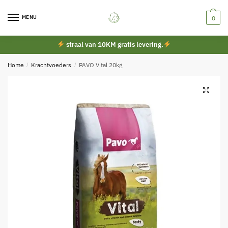
Skip
Skip
to
to
MENU
0
navigation
content
straal van 10KM gratis levering.
Home
/
Krachtvoeders
/
PAVO Vital 20kg