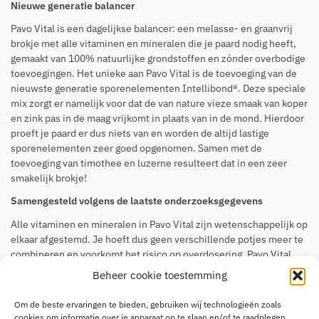
Nieuwe generatie balancer
Pavo Vital is een dagelijkse balancer: een melasse- en graanvrij
brokje met alle vitaminen en mineralen die je paard nodig heeft,
gemaakt van 100% natuurlijke grondstoffen en zónder overbodige
toevoegingen. Het unieke aan Pavo Vital is de toevoeging van de
nieuwste generatie sporenelementen Intellibond®. Deze speciale
mix zorgt er namelijk voor dat de van nature vieze smaak van koper
en zink pas in de maag vrijkomt in plaats van in de mond. Hierdoor
proeft je paard er dus niets van en worden de altijd lastige
sporenelementen zeer goed opgenomen. Samen met de
toevoeging van timothee en luzerne resulteert dat in een zeer
smakelijk brokje!
Samengesteld volgens de laatste onderzoeksgegevens
Alle vitaminen en mineralen in Pavo Vital zijn wetenschappelijk op
elkaar afgestemd. Je hoeft dus geen verschillende potjes meer te
combineren en voorkomt het risico op overdosering. Pavo Vital
bevat de dagelijkse dosis selenium en extra biotine ter
Beheer cookie toestemming
ondersteuning van de hoef- en huidgezondheid. Daarnaast is de
hoeveelheid vitamine A bewust laag en is er geen ijzer
Om de beste ervaringen te bieden, gebruiken wij technologieën zoals
toegevoegd, omdat paarden dit al voldoende binnenkrijgen uit
cookies om informatie over je apparaat op te slaan en/of te raadplegen.