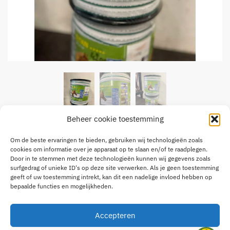
Beheer cookie toestemming
Kerbl Titan Wei omheining wit
Om de beste ervaringen te bieden, gebruiken wij technologieën zoals
cookies om informatie over je apparaat op te slaan en/of te raadplegen.
€
42,00
Door in te stemmen met deze technologieën kunnen wij gegevens zoals
surfgedrag of unieke ID's op deze site verwerken. Als je geen toestemming
geeft of uw toestemming intrekt, kan dit een nadelige invloed hebben op
2 op voorraad
bepaalde functies en mogelijkheden.
Kerbl
Toevoegen aan winkelwagen
Titan
Accepteren
Wei