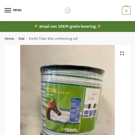
Skip
Skip
to
to
MENU
0
navigation
content
straal van 10KM gratis levering.
Home
/
Stal
/
Kerbl Titan Wei omheining wit