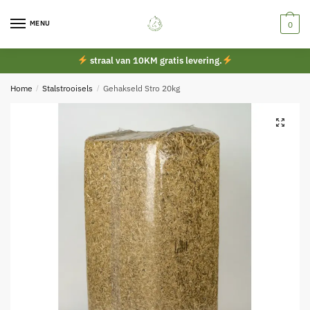
Skip
Skip
to
to
MENU
0
navigation
content
straal van 10KM gratis levering.
Home
/
Stalstrooisels
/
Gehakseld Stro 20kg