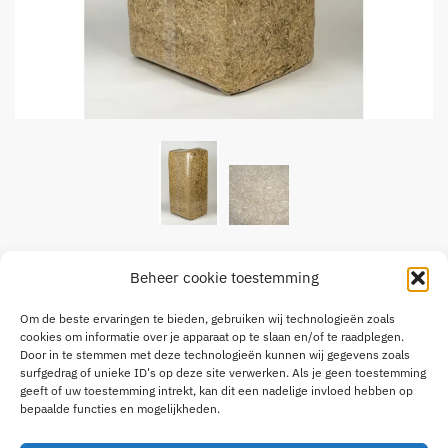
Gehakseld Stro 20kg
Beheer cookie toestemming
€
6,95
Om de beste ervaringen te bieden, gebruiken wij technologieën zoals
Fijn gehakseld stro tot 3 – 4 cm
cookies om informatie over je apparaat op te slaan en/of te raadplegen.
Perfect als strooisel in de stal, gemakkelijk los te schudden.
Door in te stemmen met deze technologieën kunnen wij gegevens zoals
surfgedrag of unieke ID's op deze site verwerken. Als je geen toestemming
Bij aankoop van het gehele palette (30stuks) de prijs is €6.50 per
geeft of uw toestemming intrekt, kan dit een nadelige invloed hebben op
stuk.
bepaalde functies en mogelijkheden.
Gehakseld