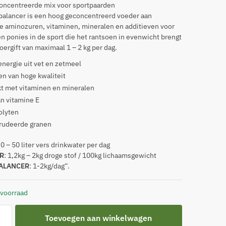
concentreerde mix voor sportpaarden
balancer is een hoog geconcentreerd voeder aan
e aminozuren, vitaminen, mineralen en additieven voor
n ponies in de sport die het rantsoen in evenwicht brengt
oergift van maximaal 1 – 2 kg per dag.
nergie uit vet en zetmeel
en van hoge kwaliteit
kt met vitaminen en mineralen
an vitamine E
olyten
rudeerde granen
30 – 50 liter vers drinkwater per dag
R
: 1,2kg – 2kg droge stof / 100kg lichaamsgewicht
ALANCER
: 1-2kg/dag”.
 voorraad
Toevoegen aan winkelwagen