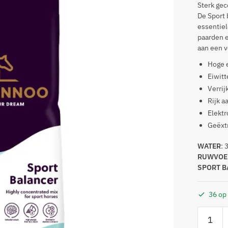
Sterk ge
De Sport 
essentiel
paarden e
aan een v
Hoge e
Eiwitt
Verrij
Rijk a
Elektr
Geëxt
WATER
: 
RUWVOE
SPORT B
36 op
EQL
Sport