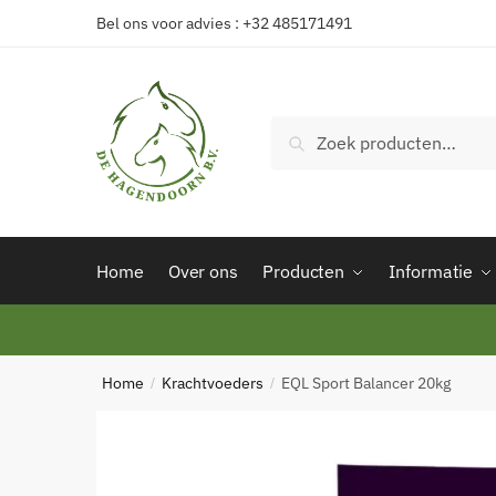
Skip
Skip
Bel ons voor advies : +32 485171491
to
to
navigation
content
Zoeken
Zoeken
naar:
Home
Over ons
Producten
Informatie
Home
Krachtvoeders
EQL Sport Balancer 20kg
/
/