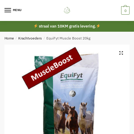
Skip
Skip
to
to
MENU
0
navigation
content
straal van 10KM gratis levering.
Home
/
Krachtvoeders
/
EquiFyt Muscle Boost 20kg