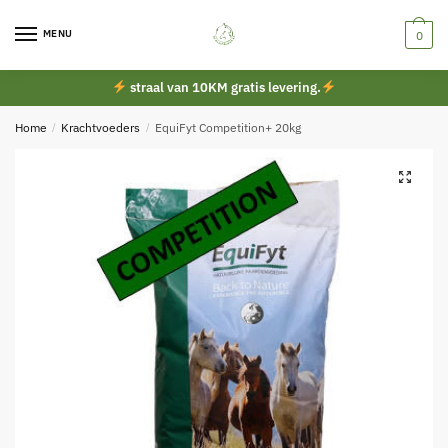
Skip
Skip
to
to
MENU
0
navigation
content
straal van 10KM gratis levering.
Home
/
Krachtvoeders
/
EquiFyt Competition+ 20kg