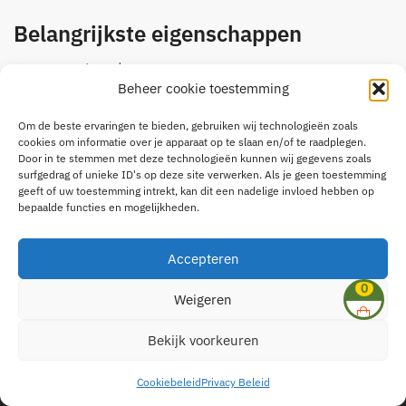
Belangrijkste eigenschappen
voor sportpaarden
Beheer cookie toestemming
licht verteerbare muesli met haver
voor tijdens zware training en wedstrijd
Om de beste ervaringen te bieden, gebruiken wij technologieën zoals
extra vitaminen, mineralen en sporenelementen
cookies om informatie over je apparaat op te slaan en/of te raadplegen.
voor het leveren van topprestaties
Door in te stemmen met deze technologieën kunnen wij gegevens zoals
surfgedrag of unieke ID's op deze site verwerken. Als je geen toestemming
geeft of uw toestemming intrekt, kan dit een nadelige invloed hebben op
1 op voorraad
bepaalde functies en mogelijkheden.
EquiFyt
Toevoegen aan winkelwagen
Competition+
Accepteren
20kg
0
Weigeren
aantal
© Dehagendoorn.com 2025 | Hosting door
Yousurf
Bekijk voorkeuren
Onderneming: BE0747 522 778
Cookiebeleid
Privacy Beleid