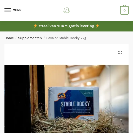
Skip
Skip
to
to
MENU
0
navigation
content
straal van 10KM gratis levering.
Home
/
Supplementen
/
Cavalor Stable Rocky 2kg