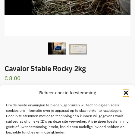
Cavalor Stable Rocky 2kg
€
8,00
Liksteen met vitamines, mineralen & sporenelementen ter
Beheer cookie toestemming
aanvulling van de voeding
Om de beste ervaringen te bieden, gebruiken wij technologieën zoals
Geschikt voor alle paarden en pony’s
cookies om informatie over je apparaat op te slaan en/of te raadplegen.
Beschikbaar in: Liksteen 2 kg
Door in te stemmen met deze technologieën kunnen wij gegevens zoals
surfgedrag of unieke ID's op deze site verwerken. Als je geen toestemming
geeft of uw toestemming intrekt, kan dit een nadelige invloed hebben op
6 op voorraad
bepaalde functies en mogelijkheden.